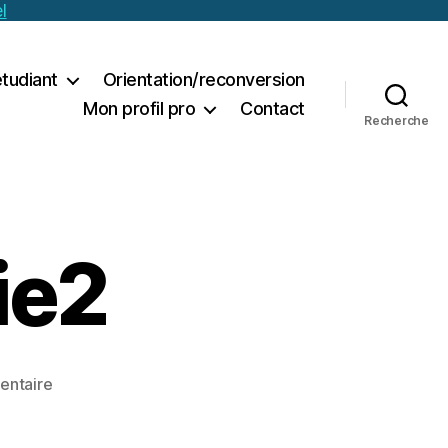
l
étudiant
Orientation/reconversion
Mon profil pro
Contact
Recherche
ie2
sur
ntaire
articlesoezlavie2