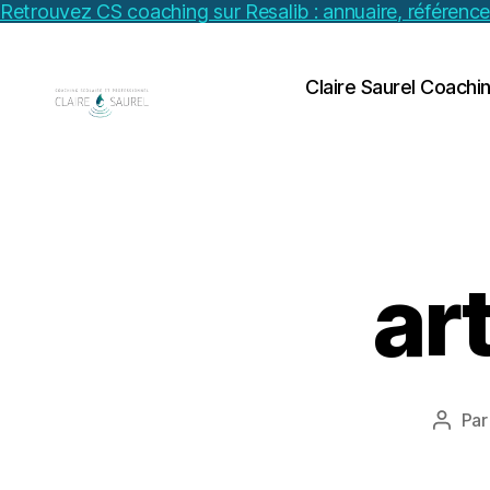
Retrouvez CS coaching sur Resalib : annuaire, référenc
Claire Saurel Coachi
ar
Pa
Auteu
de
l’artic