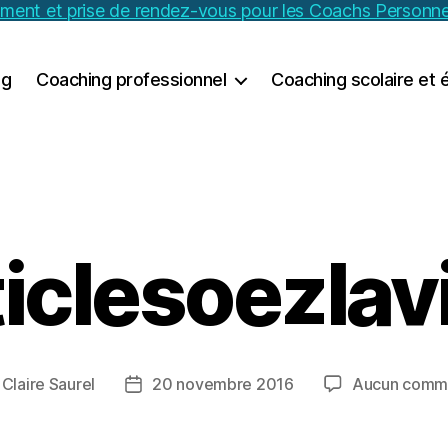
ement et prise de rendez-vous pour les Coachs Personne
ng
Coaching professionnel
Coaching scolaire et 
ticlesoezlav
r
Claire Saurel
20 novembre 2016
Aucun comme
r
Date
de
le
l’article