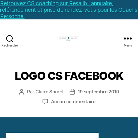
Retrouvez CS coaching sur Resalib : annuaire,
référencement et prise de rendez-vous pour les Coachs
Personnel
Recherche
Menu
LOGO CS FACEBOOK
Par
Claire Saurel
19 septembre 2019
Auteur
Date
de
de
sur
Aucun commentaire
l’article
l’article
LOGO
CS
FACEBOOK