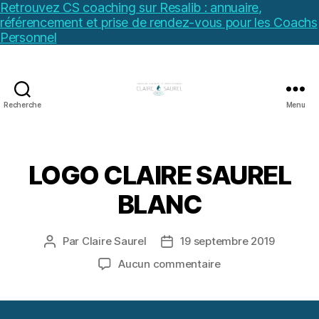
Retrouvez CS coaching sur Resalib : annuaire,
référencement et prise de rendez-vous pour les Coachs
Personnel
Recherche
Menu
LOGO CLAIRE SAUREL
BLANC
Par
Claire Saurel
19 septembre 2019
Auteur
Date
de
de
sur
Aucun commentaire
l’article
l’article
LOGO
CLAIRE
SAUREL