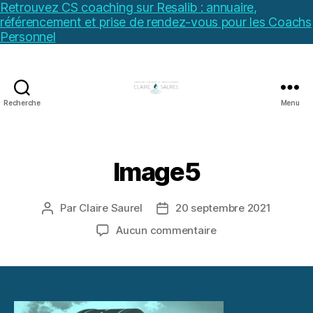
Retrouvez CS coaching sur Resalib : annuaire,
référencement et prise de rendez-vous pour les Coachs
Personnel
Recherche
Menu
Image5
Par
Claire Saurel
20 septembre 2021
Auteur
Date
de
de
sur
Aucun commentaire
l’article
l’article
Image5